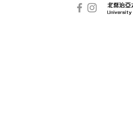
北喬治亞
University
WISHES SPORTS HUB
亞洲運動整合股份有限公
About Us
Members
FAQs