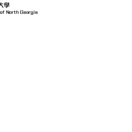
大學
 of North Georgia
GET IN TOUCH
司
(US) +1-206-747-2913​
(TW) +886-928-017858