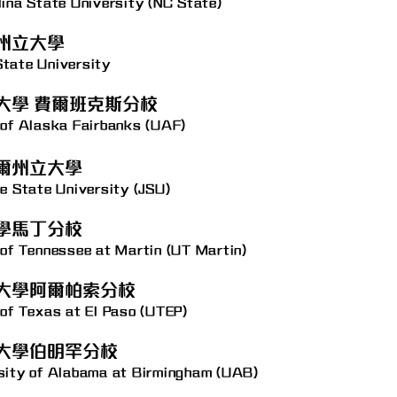
lina State University (NC State)
州立大學
tate University
大學 費爾班克斯分校
 of Alaska Fairbanks (UAF)
爾州立大學
le State University (JSU)
學馬丁分校
 of Tennessee at Martin (UT Martin)
大學阿爾帕索分校
 of Texas at El Paso (UTEP)
大學伯明罕分校
sity of Alabama at Birmingham (UAB)